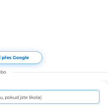
í přes Google
ebo
, pokud jste škola)