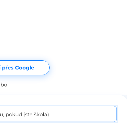
í přes Google
ebo
, pokud jste škola)